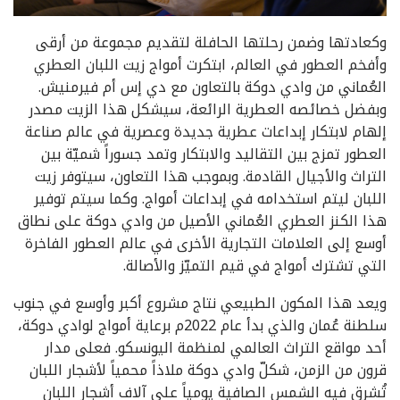
وكعادتها وضمن رحلتها الحافلة لتقديم مجموعة من أرقى
وأفخم العطور في العالم، ابتكرت أمواج زيت اللبان العطري
العُماني من وادي دوكة بالتعاون مع دي إس أم فيرمنيش.
وبفضل خصائصه العطرية الرائعة، سيشكل هذا الزيت مصدر
إلهام لابتكار إبداعات عطرية جديدة وعصرية في عالم صناعة
العطور تمزج بين التقاليد والابتكار وتمد جسوراً شميّة بين
التراث والأجيال القادمة. وبموجب هذا التعاون، سيتوفر زيت
اللبان ليتم استخدامه في إبداعات أمواج. وكما سيتم توفير
هذا الكنز العطري العُماني الأصيل من وادي دوكة على نطاق
أوسع إلى العلامات التجارية الأخرى في عالم العطور الفاخرة
التي تشترك أمواج في قيم التميّز والأصالة.
ويعد هذا المكون الطبيعي نتاج مشروع أكبر وأوسع في جنوب
سلطنة عُمان والذي بدأ عام 2022م برعاية أمواج لوادي دوكة،
أحد مواقع التراث العالمي لمنظمة اليونسكو. فعلى مدار
قرون من الزمن، شكلّ وادي دوكة ملاذاً محمياً لأشجار اللبان
تُشرق فيه الشمس الصافية يومياً على آلاف أشجار اللبان