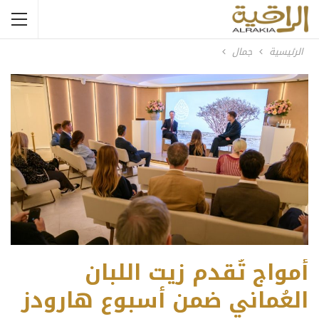
الرئيسية
جمال
أمواج تُقدم زيت اللبان
العُماني ضمن أسبوع هارودز