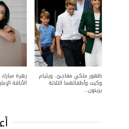
ظهور ملكي مفاجئ.. ويليام
زهرة مبارك 
وكيت وأطفالهما الثلاثة
الأناقة الإمار
يزينون…
أع