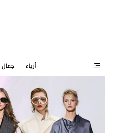
أزياء
جمال