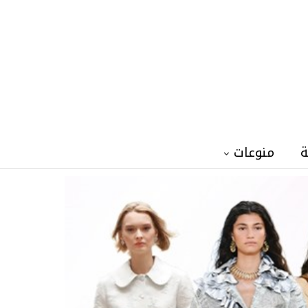
ة
منوعات