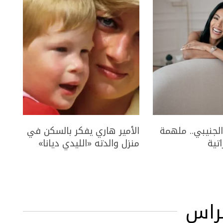
الجنيبي.. ملهمة
الأمير هاري يفكر بالسكن في
اتية
منزل والدته «الليدي ديانا»
راس