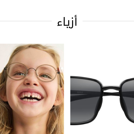
أزياء