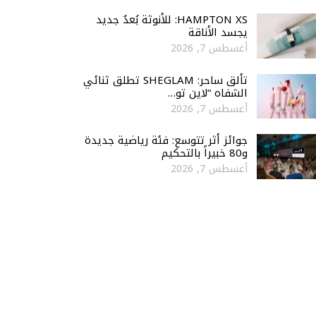
HAMPTON XS: للأنوثة بُعدٌ جديد
يجسد الأناقة
أغسطس 7, 2026
تألق ساحر: SHEGLAM تطلق ثنائي
الشفاه “لاين تو…
أغسطس 7, 2026
جوائز أثر تتوسع: فئة رياضية جديدة
و80 خبيراً بالتحكيم
أغسطس 7, 2026