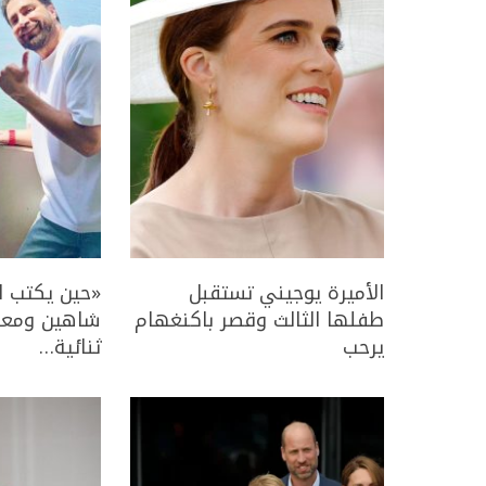
الأميرة يوجيني تستقبل
«حين يكتب ا
طفلها الثالث وقصر باكنغهام
شاهين ومعت
يرحب
ثنائية…