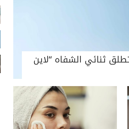
لق ساحر: SHEGLAM تطلق ثنائي الشفاه “لاين