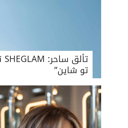
تأ
تو شاين”