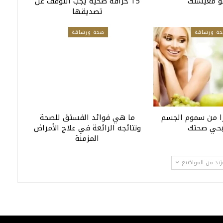
 معيشتك
15 خرافة صحية يجب التوقف عن
تصديقها
ة ورشاقة
صحة ورشاقة
ا من سموم الجسم
ما هي فوائد الفستق للصحة
بحي صحتك
ونتائجه الرائعة في علاج الأمراض
المزمنة
زيد من المواضيع