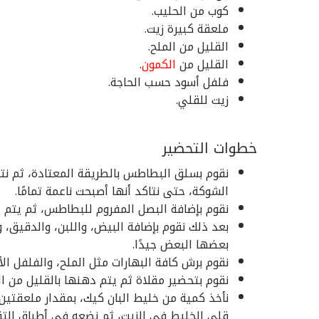
كوب من الحليب.
ملعقة كبيرة زيت.
القليل من الملح.
القليل من
الكمون
.
فلفل أسود حسب الحاجة.
زيت للقلي.
خطوات التحضير
نقوم بسلق البطاطس بالطريقة المعتادة، ثم نت
الشوكة، حتى نتاكد أنها أصبحت ناعمة تمامًا.
نقوم بإضافة البصل المفروم للبطاطس، ثم يتم ت
بعد ذلك نقوم بإضافة البيض، واللبن، والدقيق، و
بعضها البعض جيدًا.
نقوم برش كافة البهارات مثل الملح، والفلفل الأ
نقوم بتحضير مقلاة ثم يتم دهنها بالقليل من ال
نأخذ كمية من خليط البان كيك، بمقدار ملعقتين،
قلي الخليط في الزيت، ثم نضعه في أطباق التق