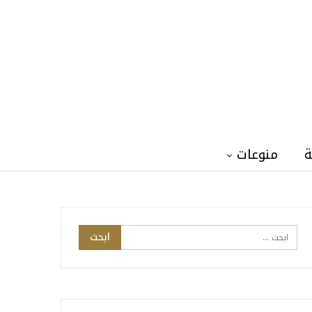
ة
منوعات