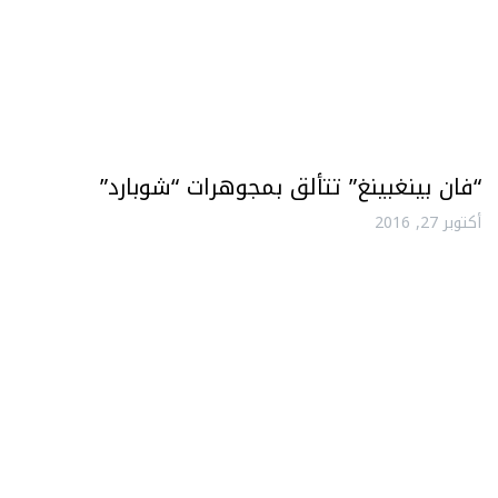
“فان بينغبينغ” تتألق بمجوهرات “شوبارد”
أكتوبر 27, 2016