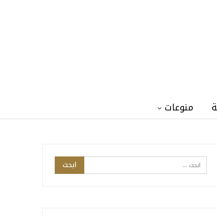
ة
منوعات