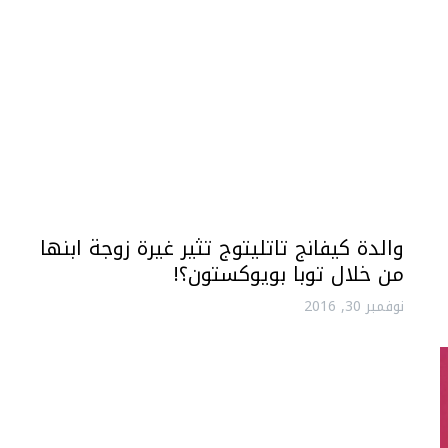
والدة كيفانج تاتليتوج تثير غيرة زوجة ابنها
من خلال توبا بويوكستون؟!
نوفمبر 30, 2016