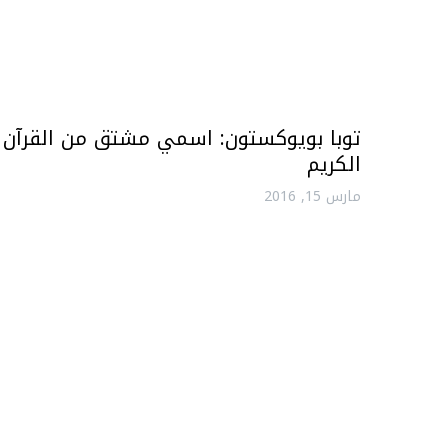
توبا بويوكستون: اسمي مشتق من القرآن
الكريم
مارس 15, 2016