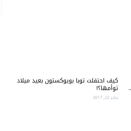
كيف احتفلت توبا بويوكستون بعيد ميلاد
توأمها؟!
يناير 22, 2017