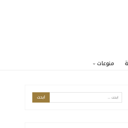
ة
منوعات