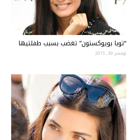
“توبا بويوكستون” تغضب بسبب طفلتيها
نوفمبر 30, 2015