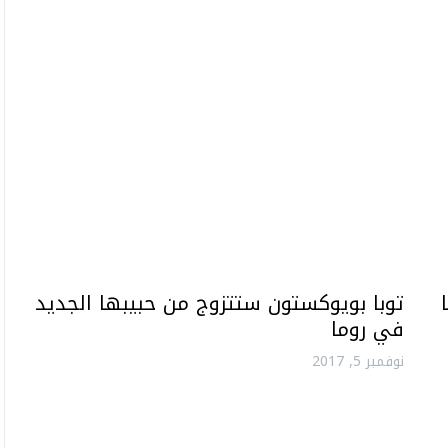
توبا بويوكستون ستتزوج من حبيبها الجديد
في روما
نوفمبر 5, 2017