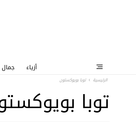
أزياء
جمال
الرئيسية
توبا بويوكستون
توبا بويوكستو