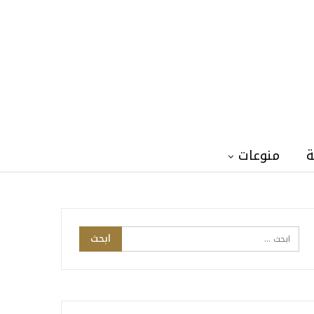
ة
منوعات