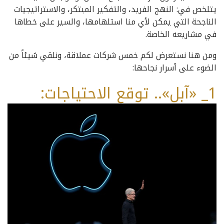
يتلخص في: النهج الفريد، والتفكير المبتكر، والاستراتيجيات
الناجحة التي يمكن لأي منا استلهامها، والسير على خطاها
في مشاريعه الخاصة.
ومن هنا نستعرض لكم خمس شركات عملاقة، ونلقي شيئاً من
الضوء على أسرار نجاحها:
1_ «آبل».. توقع الاحتياجات: