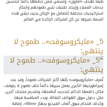
طبعا تهدف «أمازون»، وتسعى ضمن خططها دائماً لتحسين
خدمات العملاء وإيجاد تقنيات تلبي طموحهم وابتكار
استراتيجيات مختلفة للتعامل مع الزبائن بحيث تبقى هذه
السمة تميزها عن كل الشركات الرائدة في العالم.
5_ «مايكروسوفت».. طموح لا
ينتهي:
تُعرف «مايكروسوفت» بأنها أكثر الشركات طموحاً، وقد بنت
إمبراطورتيها الكبرى بفعل سيرها دائماً خلف طموح لا يتوقف،
فكان دافعها الدائم لتحديث أنظمتها، وتقديم منتجات أخرى،
مثل: دخول سوق الهواتف النقالة، وبدء المنافسة فيها،
وكذلك اقتحام سوق ألعاب الفيديو بجهاز «Xbox»، إضافة