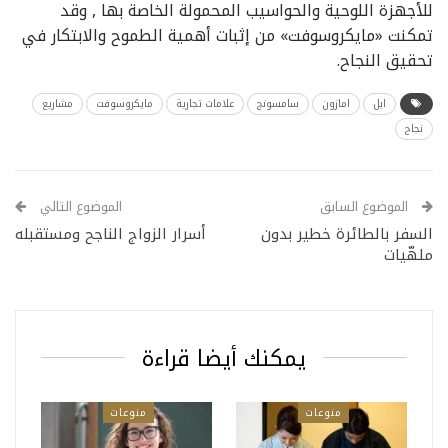
للأجهزة اللوحية والحواسيب المحمولة الخاصة بها , وقد
تمكنت «مايكروسوفت» من إثبات أهمية الطموح والابتكار في
تحقيق النجاح.
ابل
امازون
سامسونج
علامات تجارية
مايكروسوفت
مشاريع
نجاح
الموضوع السابق
الموضوع التالي
السفر بالطائرة خطير بدون
أسرار الزواج الناجح ومستقبله
ملهّيات
يمكنك أيضا قراءة
منوعات
منوعات