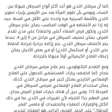
كما أن سرطـان الثدي هو أحد أكثر أنواع السرطان شيوعًا بين
النساء، ويوصى بأن تقوم المرأة بعد سن الأربعين بإجراء تصوير
الثدي بالأشعة السينية مرة واحدة على الأقل في السنة. حيث
إنه إذا تم اكتشافه في الوقت المناسب، يمكن علاج سرطان
الثدي، وتكون فرص الشفاء أعلى. واعتمادًا على مدى تقدم
المرض، يمكن تصنيف السرطان في مراحل من 0 إلى 4. عندما
يتم اكتشاف سرطان الثدي، يتم إزالته جراحيًا (جراحة الحفاظ
على الثدي أو استئصال الثدي) أو في بعض الأحيان يمكن
إعطاء العلاج الكيميائي أولاً متبوعًا بالجراحة.
ومع التقدم التكنولوجي، يتم علاج مرضى سرطـان الثدي
بنجاح. كما انخفضت زيارات المستشفى للحصول على العلاج
الإشعاعي الخارجي بشكل كبير. في سرطـان الثدي. كذلك
يمكن استخدام العلاج الإشعاعي لمرضى السرطان في
المرحلة 1/2. وفي حين أن هناك خيارات لعلاج المرض بنجاح،
فمن المهم جدًا الانتباه لأي تغييرات في الثدي. بما في ذلك
الكتل والإفرازات الصفراء والتجعيدات أو ملمس “قشر
البرتقال” على الجلد. الفحص الذاتي هو المفتاح لتحديد