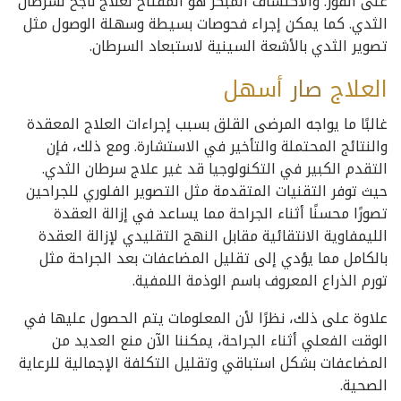
على الفور. والاكتشاف المبكر هو المفتاح لعلاج ناجح لسرطان
الثدي. كما يمكن إجراء فحوصات بسيطة وسهلة الوصول مثل
تصوير الثدي بالأشعة السينية لاستبعاد السرطان.
العلاج
صار
أسهل
غالبًا ما يواجه المرضى القلق بسبب إجراءات العلاج المعقدة
والنتائج المحتملة والتأخير في الاستشارة. ومع ذلك، فإن
التقدم الكبير في التكنولوجيا قد غير علاج سرطان الثدي.
حيث توفر التقنيات المتقدمة مثل التصوير الفلوري للجراحين
تصورًا محسنًا أثناء الجراحة مما يساعد في إزالة العقدة
الليمفاوية الانتقائية مقابل النهج التقليدي لإزالة العقدة
بالكامل مما يؤدي إلى تقليل المضاعفات بعد الجراحة مثل
تورم الذراع المعروف باسم الوذمة اللمفية.
علاوة على ذلك، نظرًا لأن المعلومات يتم الحصول عليها في
الوقت الفعلي أثناء الجراحة، يمكننا الآن منع العديد من
المضاعفات بشكل استباقي وتقليل التكلفة الإجمالية للرعاية
الصحية.