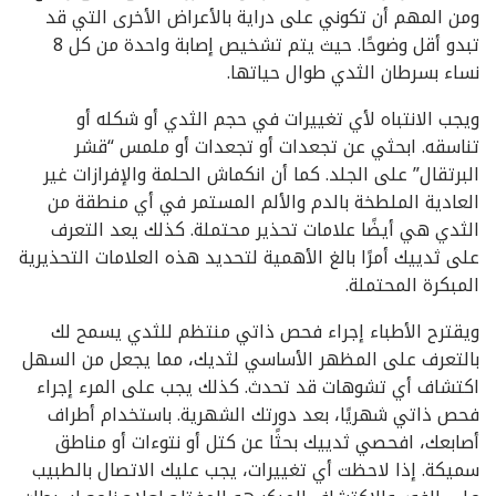
ومن المهم أن تكوني على دراية بالأعراض الأخرى التي قد
تبدو أقل وضوحًا. حيث يتم تشخيص إصابة واحدة من كل 8
نساء بسرطان الثدي طوال حياتها.
ويجب الانتباه لأي تغييرات في حجم الثدي أو شكله أو
تناسقه. ابحثي عن تجعدات أو تجعدات أو ملمس “قشر
البرتقال” على الجلد. كما أن انكماش الحلمة والإفرازات غير
العادية الملطخة بالدم والألم المستمر في أي منطقة من
الثدي هي أيضًا علامات تحذير محتملة. كذلك يعد التعرف
على ثدييك أمرًا بالغ الأهمية لتحديد هذه العلامات التحذيرية
المبكرة المحتملة.
ويقترح الأطباء إجراء فحص ذاتي منتظم للثدي يسمح لك
بالتعرف على المظهر الأساسي لثديك، مما يجعل من السهل
اكتشاف أي تشوهات قد تحدث. كذلك يجب على المرء إجراء
فحص ذاتي شهريًا، بعد دورتك الشهرية. باستخدام أطراف
أصابعك، افحصي ثدييك بحثًا عن كتل أو نتوءات أو مناطق
سميكة. إذا لاحظت أي تغييرات، يجب عليك الاتصال بالطبيب