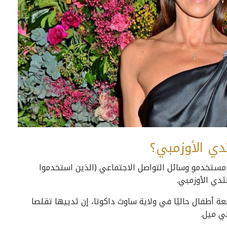
دي الأوزمبي؟
ثار الجانبية المحتملة لـ Ozempic، توصل مستخدمو وسائل التواصل الاجتماعي (الذين استخدموا
ثدي الأوزمبي.
 أطفال حاليًا في ولاية ساوث داكوتا، إن ثدييها تقلصا