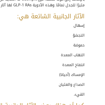
مثيرًا للجدل تمامًا. وهذه الأدوية GLP-1 RAs لها آثار جانبية على الجهاز الهضمي إلى حد كبير.
الآثار الجانبية الشائعة هي:
إسهال
التجشؤ
حموضة
التهاب المعدة
انتفاخ المعدة
الإمساك (أحيانا)
الصداع والغثيان
القيء.