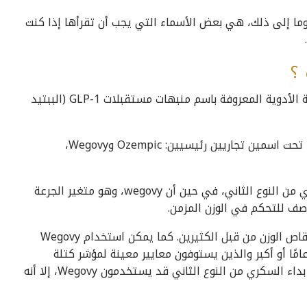
Ozem، وsemaglutide، وWegovy، وliraglutide، وما إلى ذلك، هي بعض الأسماء التي يجب أن تقرأها إذا كنت
؟
جميع هذه الأدوية التي ذكرناها سابقًا تنتمي إلى فئة الأدوية المعروفة باسم منبهات مستقبلات GLP-1 (الببتيد
سيماجلوتايد هو أحد هذه الأدوية التي يتم تسويقها تحت اسمين تجاريين رئيسيين: Ozempic وWegovy،
يوصف Ozempic في المقام الأول لإدارة مرض السكري من النوع الثاني، في حين أن wegovy، وهو متغير الجرعة
صف للتحكم في الوزن المزمن.
ومع ذلك، يتم الآن استخدام Ozempic أيضًا كدواء لإنقاص الوزن من قبل الكثيرين. كما يمكن استخدام Wegovy
 قبل البالغين والمراهقين الذين تبلغ أعمارهم 12 عامًا أو أكبر والذين يستوفون معايير معينة لمؤشر كتلة
الجسم (BMI). وعلى الرغم من أن الأشخاص المصابين بداء السكري من النوع الثاني قد يستخدمون Wegovy، إلا أنه