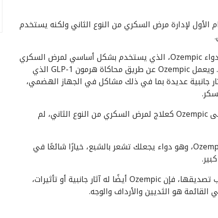
 الأول لإدارة مرض السكري من النوع الثاني ولكنه يستخدم
وسبق أن وافقت إدارة الغذاء والدواء الأمريكية على دواء Ozempic، الذي يستخدم بشكل أساسي لمرض السكري
من النوع الثاني، والذي أصبح الآن شائعًا لفقدان الوزن. ويعمل Ozempic عن طريق محاكاة هرمون GLP-1 الذي
بط الشهية ويحفز الشبع. لكن Ozempic له آثار جانبية عديدة بما في ذلك مشاكل في الجهاز الهضمي،
سكر.
عندما وافقت إدارة الغذاء والدواء الأمريكية (FDA) على Ozempic كعلاج لمرض السكري من النوع الثاني، لم
ومع ذلك، بعد سنوات قليلة فقط من إطلاقه، أصبح Ozempic، وهو دواء يجعلك تشعر بالشبع، خيارًا شائعًا في
بير.
ومع ذلك، مثل أي دواء آخر يبدو جيدًا جدًا لدرجة يصعب تصديقها، فإن Ozempic أيضًا له آثار جانبية أو تأثيرات،
القائمة هو الثديين والأرداف والوجه.