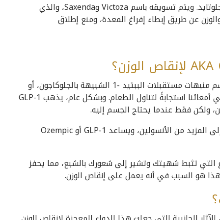
دواء آخر من عائلة ناهضات مستقبلات GLP-1 هو ليراجلوتايد. ويتم تسويقه باسم Victoza وSaxenda، والذي
الوزن عن طريق إبطاء إفراغ المعدة، ومنع إطلاق
ينتمي سيماجلوتايد إلى فئة من الأدوية المعروفة باسم منبهات مستقبلات الببتيد -1 الشبيهة بالجلوكاجون، أو
GLP-1 RAs، فإنه يحاكي GLP-1 الهرمون الذي يفرز في أمعائنا استجابةً لتناول الطعام. وبشكل عام، يذهب GLP-1
ن، ولكن فقط عندما يحتاج الجسم إليه.
لذلك، عندما ترتفع مستويات الجلوكوز، يحتاج الجسم إلى المزيد من الأنسولين، ويساعد GLP-1 أو Ozempic
أجزاء الدماغ التي تثبط شهيتك وتشير إلى شعورك بالشبع، مما يحفز
وهذا هو السبب في أنه يعمل على إنقاص الوزن.
؟
لفًا، فإن Ozempic له العديد من الآثار الجانبية التي جعلت هذا الدواء المعجزة لإنقاص الوزن