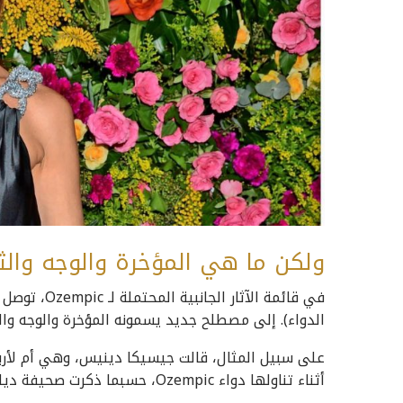
ولكن ما هي المؤخرة والوجه والث
في قائمة الآ
الدواء). إلى مصطلح جديد يسمونه المؤخرة والوجه وال
على سبيل المثال، قالت جيسيكا دينيس، وهي أم لأربعة
أثناء تناولها دواء Ozempic، حسبما ذكرت صحيفة ديلي ميل.