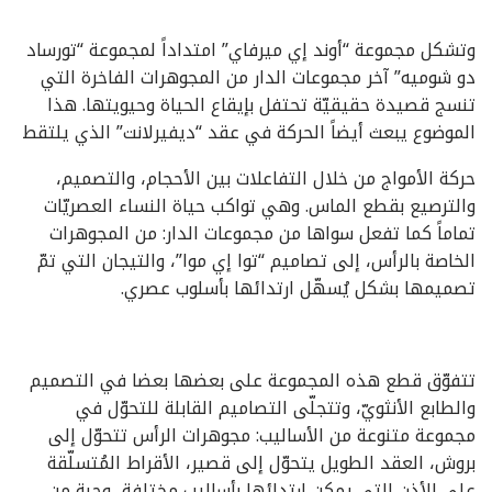
وتشكل مجموعة “أوند إي ميرفاي” امتداداً لمجموعة “تورساد
دو شوميه” آخر مجموعات الدار من المجوهرات الفاخرة التي
تنسج قصيدة حقيقيّة تحتفل بإيقاع الحياة وحيويتها. هذا
الموضوع يبعث أيضاً الحركة في عقد “ديفيرلانت” الذي يلتقط
حركة الأمواج من خلال التفاعلات بين الأحجام، والتصميم،
والترصيع بقطع الماس. وهي تواكب حياة النساء العصريّات
تماماً كما تفعل سواها من مجموعات الدار: من المجوهرات
الخاصة بالرأس، إلى تصاميم “توا إي موا”، والتيجان التي تمّ
تصميمها بشكل يُسهّل ارتدائها بأسلوب عصري.
تتفوّق قطع هذه المجموعة على بعضها بعضا في التصميم
والطابع الأنثويّ، وتتجلّى التصاميم القابلة للتحوّل في
مجموعة متنوعة من الأساليب: مجوهرات الرأس تتحوّل إلى
بروش، العقد الطويل يتحوّل إلى قصير، الأقراط المُتسلّقة
على الأذن التي يمكن ارتدائها بأساليب مختلفة، وحبة من