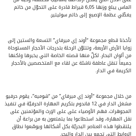
الماس يبلغ وزنها 6,05 قيراط قادرة على التحوّل من خاتم
يغطّي عظمة الإصبع إلى خاتم سوليتير.
تأخذنا قطع مجموعة “أوند إي ميرفاي” التسعة والستين إلى
زوايا الأرض الأربعة، وتتلوّن الرحلة بتدرجات الأحجار المستوحاة
من ألوان البحار. لكلّ منها قصته الخاصة التي يخبرها ولكنها
جميعاً تنقل عاطفة ناشئة عن لقاء مع المتخصصين بالأحجار
الكريمة في الدار.
من خلال مجموعة “أوند إي ميرفاي” من “شوميه”، يقوم حرفيو
مشغل الدار في 12 فاندوم بتكريم المهارة الحرفيّة في تنفيذ
المجوهرات. فهم الأوصياء على على الإرث والمؤتمنين على
نقل المهارة، وقد استطاعوا بما يتمتعون به من براعة أن
يلتقطوا هذه العناصر البحريّة بكل أشكالها ويوسّعوا نطاق
الروابط التي تجمع بين الدار والبحر.