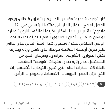
كان “جوزف شوميه” مؤسس الدار يعتزّ بأنه إبن قبطان، ويعود
الفضل له في انتقال الدار إلى مقرّها الرئيسي في “12
فاندوم”. تمّ تزيين هذا المكان تكريما لمالكه، البارون “بودارد
دو سان جايمس”، أمين الصندوق العام للبحريّة تحت قيادة
“لويس السادس عشر”. ويحتوي هذا المقرّ الخاص على صالون
فاخر تتزيّن أرضيته الخشبيّة ببوصلة على شكل وردة وزخارف
تمُثّل الصواري، الأشرعة، المراسي، وسرطان البحر. من
المستحيل عدم رؤية صدى مفردات “شوميه” المشبعة
بالشلالات، قطرات الماء التي تحيي التيجان، الأكسسوارات
التي تزيّن الصدر، البروشات، الأمشاط، ومجوهرات الرأس.
Chaumet
شوميه
عدنان الكاتب
محاور المشاهير عدنان الكاتب
الموضوع السابق
الموضوع التالي