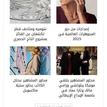
إصدارات من دور
شوميه ومتاحف قطر
المجوهرات العالمية في
تكشفان عن الفائز
2025
بمشروع التاج الحصري
مجوهرات
أزياء
محاور المشاهير يلتقي
محاور المشاهير عدنان
مونيكا بيلوتشي ورامي
الكاتب يحاور ستيلا
مالك وتارا عماد في
ماكسويل
عاصمة الإبداع الإيطالي
تحميل المزيد من المواضيع