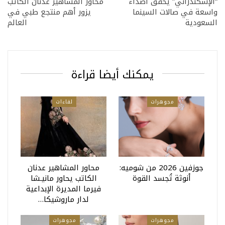
“الإسكندراني” يحقق أصداءً
محاور المشاهير عدنان الكاتب
واسعة في صالات السينما
يزور أهم منتجع طبي في
السعودية
العالم
يمكنك أيضا قراءة
مجوهرات
لقاءات
جوزفين 2026 من شوميه:
‏محاور المشاهير عدنان
أنوثة تُجسد القوة
الكاتب يحاور مانيـشا
فيرما المديرة الإبداعية
لدار ماروشيكا…
مجوهرات
مجوهرات