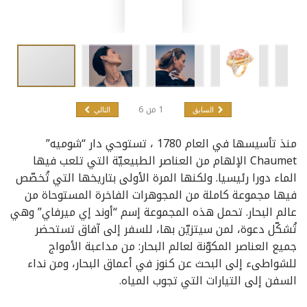
1
من
6
السابق
التالي
منذ تأسيسها في العام 1780 ، تستوحي دار “شوميه”
Chaumet الإلهام من العناصر الطبيعيّة التي تلعب فيها
الماء دورا رئيسيا. ولكنها المرة الأولى بتاريخها التي تُخصّص
فيها مجموعة كاملة من المجوهرات الفاخرة المستوحاة من
عالم البحار. تحمل هذه المجموعة إسم “أوند إي ميرفاي” وهي
تُشكّل دعوة، لمن سيتزيّن بها، للسفر إلى آفاق تستحضر
جميع العناصر المكوّنة لعالم البحار: من مداعبة الأمواج
للشواطىء إلى البحث عن كنوز في أعماق البحار، ومن نداء
السفن إلى التيارات التي تجوب المياه.