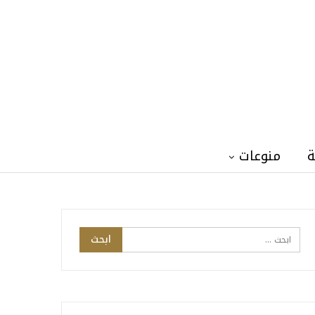
ة
منوعات