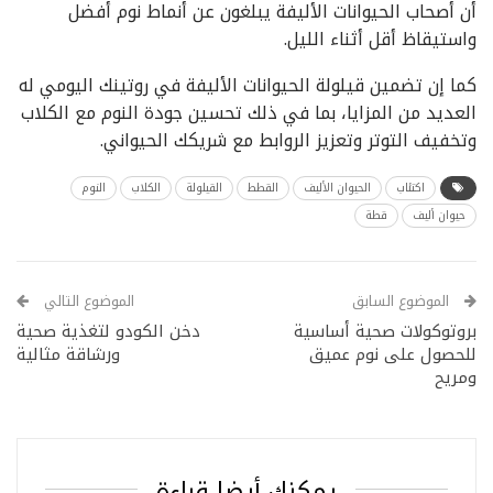
أن أصحاب الحيوانات الأليفة يبلغون عن أنماط نوم أفضل
واستيقاظ أقل أثناء الليل.
كما إن تضمين قيلولة الحيوانات الأليفة في روتينك اليومي له
العديد من المزايا، بما في ذلك تحسين جودة النوم مع الكلاب
وتخفيف التوتر وتعزيز الروابط مع شريكك الحيواني.
اكتئاب
الحيوان الأليف
القطط
القيلولة
الكلاب
النوم
حيوان أليف
قطة
الموضوع السابق
الموضوع التالي
بروتوكولات صحية أساسية
دخن الكودو لتغذية صحية
للحصول على نوم عميق
ورشاقة مثالية
ومريح
يمكنك أيضا قراءة