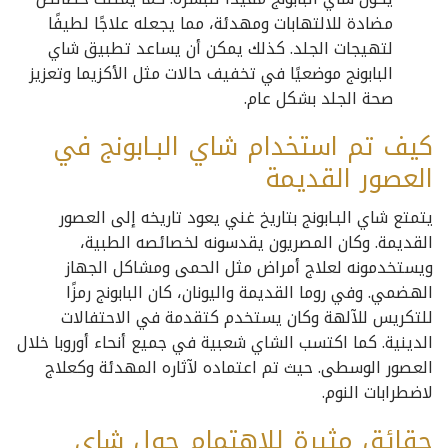
مضادة للالتهابات ومهدئة، مما يجعله علاجًا لطيفًا
لتهيجات الجلد. كذلك يمكن أن يساعد تطبيق شاي
البابونج موضعيًا في تخفيف حالات مثل الأكزيما وتعزيز
صحة الجلد بشكل عام.
كيف تم استخدام شاي البـابونج في
العصور القديمة
يتمتع شاي البـابونج بتاريخ غني يعود تاريخه إلى العصور
القديمة. وكان المصريون يقدسونه لخصائصه الطبية،
ويستخدمونه لعلاج أمراض مثل الحمى ومشاكل الجهاز
الهضمي. وفي روما القديمة واليونان، كان البابونج رمزًا
للتكريس للآلهة وكان يستخدم كتقدمة في الاحتفالات
الدينية. كما اكتسب الشاي شعبية في جميع أنحاء أوروبا خلال
العصور الوسطى. حيث تم اعتماده لآثاره المهدئة وكعلاج
لاضطرابات النوم.
حقائق مثيرة للاهتمام حول شاي