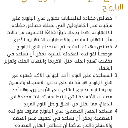
البابونج
خصائص مضادة للالتهابات: يحتوي شاي البابونج على
مركبات مثل الكامازولين التي تمتلك خصائص مضادة
للالتهابات. وهذا يجعله خيارًا شائعًا للتخفيف من حالات
مثل التهاب المفاصل والاضطرابات الالتهابية الأخرى.
خصائص مهدئة للبشرة: تم استخدام شاي البابونج
موضعياً لفوائده المهدئة للبشرة. يمكن أن يساعد في
تخفيف تهيج الجلد، مثل الأكزيما والتهاب الجلد، وتعزيز
الشفاء.
المساعدة على النوم : أحد الجوانب الأكثر شهرة في
شاي البابونج هو قدرته على تحفيز الاسترخاء وتحسين
نوعية النوم. يحتوي الشاي على الأبيجينين، وهو أحد
مضادات الأكسدة التي ترتبط بمستقبلات محددة في
الدماغ، مما يقلل من القلق ويعزز النوم المريح.
مساعد الجهاز الهضمي: شاي البابونج معروف بفوائده
الهضمية. يمكن أن يساعد في تخفيف عسر الهضم
والانتفاخ والغازات. كما أن خصائص الشاي المضادة