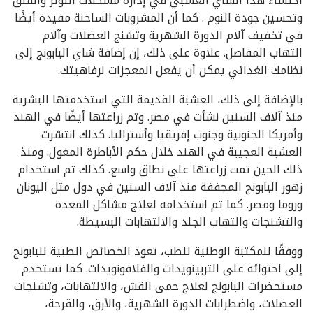
احتساء هذا الشاي العشبي في إدارة مشكلات التوتر والقلق
وتحسين جودة النوم . كما أن المشروبات الساخنة مفيدة أيضًا
في تخفيف آلام الدورة الشهرية وتشنج العضلات وآلام
التهاب المفاصل. علاوة على ذلك، إن إضافة شاي البابونج إلى
نظامك الغذائي يمكن أن يفعل المعجزات لرفاهيتك.
بالإضافة إلى ذلك، العشبة القديمة التي استخدمتها البشرية
منذ آلاف السنين نشأت في مصر. وتم زراعتها أيضًا في الهند
وأمريكا الجنوبية وجنوب إفريقيا وأستراليا. كذلك انتشرت
العشبة العجيبة في الهند خلال حكم الأباطرة المغول. ومنذ
ذلك الحين تمت زراعتها على نطاق واسع. كذلك تم استخدام
زهور البابونج المجففة منذ آلاف السنين في دول مثل اليونان
وروما ومصر. كما تم استخدامه لعلاج مشاكل المعدة
والتشنجات والتهاب الجلد والالتهابات البسيطة.
ووفقًا للمكتبة الوطنية للطب، تعود الخصائص الطبية للبابونج
إلى احتوائه على التربينويدات والفلافونويدات. كما تستخدم
مستحضرات البابونج لعلاج حمى القش، والالتهابات، وتشنجات
العضلات، واضطرابات الدورة الشهرية، والأرق، والقرحة،