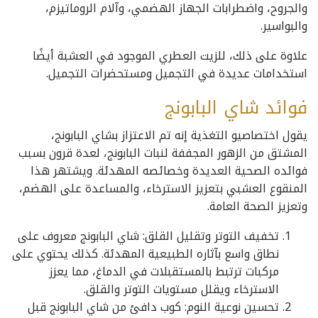
والجروح، واضطرابات الجهاز الهضمي، وآلام الروماتيزم،
والبواسير.
علاوة على ذلك، للزيت العطري الموجود في العشبة أيضًا
استخدامات عديدة في التجميل ومستحضرات التجميل.
فوائد شاي البابونج
يقول اختصاصيو التغذية إنه تم الاعتزاز بشاي البابونج،
المشتق من الزهور المجففة لنبات البابونج، لعدة قرون بسبب
فوائده الصحية العديدة وخصائصه المهدئة. ويشتهر هذا
المنقوع العشبي بتعزيز الاسترخاء، والمساعدة على الهضم،
وتعزيز الصحة العامة.
تخفيف التوتر وتقليل القلق: شاي البابونج معروف على
نطاق واسع بآثاره الطبيعية المهدئة. كذلك يحتوي على
مركبات ترتبط بالمستقبلات في الدماغ، مما يعزز
الاسترخاء ويقلل مستويات التوتر والقلق.
تحسين نوعية النوم: كوب دافئ من شاي البابونج قبل