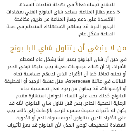
للتشنج تجعله فعالاً في تهدئة تقلصات المعدة.
دعم جهاز المناعة: يساعد شاي البابونج الغني بمضادات
الأكسدة على دعم جهاز المناعة عن طريق مكافحة
الجذور الحرة. قد يساهم الاستهلاك المنتظم في صحة
المناعة بشكل عام.
من لا ينبغي أن يتناول شاي الباـبونج
في حين أن شاي البـابونج يعتبر آمنًا بشكل عام لمعظم
الأفراد، إلا أن هناك مجموعات معينة يجب عليها توخي الحذر
أو تجنبه تمامًا. كما أن الأفراد الذين لديهم حساسية تجاه
النباتات في عائلة Asteraceae، مثل عشبة الرجيد أو القطيفة
أو الإقحوانات، قد يعانون من ردود فعل تحسسية تجاه
البـابونج. كذلك يجب على النساء الحوامل استشارة مقدم
الرعاية الصحية الخاص بهن قبل تناول شاي البـابونج، لأنه قد
يكون له تأثيرات خفيفة محفزة للرحم. بالإضافة إلى ذلك، يجب
على الأفراد الذين يتناولون أدوية سيولة الدم أو الأدوية
المضادة للصفيحات توخي الحذر، لأن البـابونج قد يعزز تأثيرات