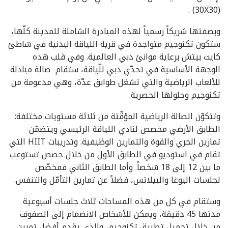
(30X30) .
وبصفتها شريكاً رسمياً لهذه المبادرة الشاملة للمدينة كلّها،
ستكون تكنوجيم متواجدة في قرية اللياقة البدنية في شاطئ
كايت بيتش برعاية موانئ دبي العالمية. وفي قلب هذه
الوجهة الأساسية في تحدّي دبي للّياقة، ستقام صالة مبادلة
للألعاب الرياضية والتي تشغل طوابق عدّة، وهي مدعومة من
تكنوجيم وحلولها الحصرية.
وتتكوّن الصالة الرياضية المؤقّتة من ثلاثة مستويات مختلفة:
الطابق الأرضي مخصص لنادي اللياقة الرئيسي ويتضمّن
تمارين الجري والقوة والتمارين الوظيفية. وتدريبات HIIT التي
تقام في استوديو في الطابق الأول من خلال حصص تستوعب
ما بين 12 إلى 18 شخصاً. وأما الطابق الثاني فمخصّص
لجلسات اليوغا والبيلاتس، فضلاً عن تمارين التأمّل والتنفس.
وستقام في كل من هذه المساحات ثلاث جلسات أسبوعية
مدتها 45 دقيقة، ويمكن للأشخاص الانضمام إلى الصفوف
من خلال تحميل تطبيق تكنوجيم، والذي يقدم أفضل تمرين