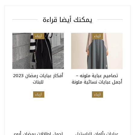
يمكنك أيضا قراءة
أزياء
أزياء
تصاميم عباية ملونه –
أفكار عبايات رمضان 2023
أجمل عبايات نسائية ملونة
للبنات
أزياء
أزياء
عبايات بألوان الباستيل
اجمل اطلالات رمضان أروع