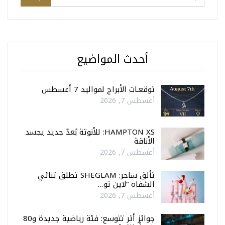
أحدث المواضيع
توقعـات الأبراج لمواليد 7 أغسطس
أغسطس 7, 2026
HAMPTON XS: للأنوثة بُعدٌ جديد يجسد
الأناقة
أغسطس 7, 2026
تألق ساحر: SHEGLAM تطلق ثنائي
الشفاه “لاين تو…
أغسطس 7, 2026
جوائز أثر تتوسع: فئة رياضية جديدة و80