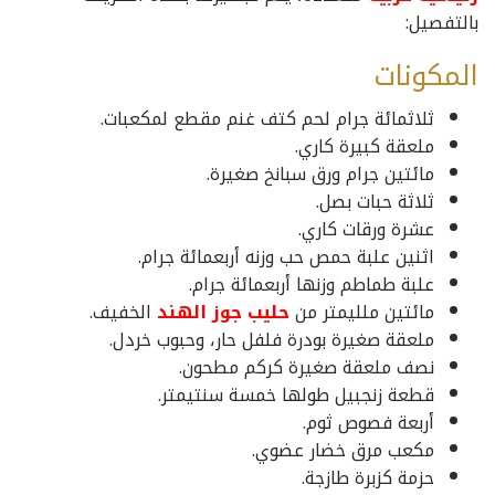
بالتفصيل:
المكونات
ثلاثمائة جرام لحم كتف غنم مقطع لمكعبات.
ملعقة كبيرة كاري.
مائتين جرام ورق سبانخ صغيرة.
ثلاثة حبات بصل.
عشرة ورقات كاري.
اثنين علبة حمص حب وزنه أربعمائة جرام.
علبة طماطم وزنها أربعمائة جرام.
مائتين ملليمتر من
حليب جوز الهند
الخفيف.
ملعقة صغيرة بودرة فلفل حار، وحبوب خردل.
نصف ملعقة صغيرة كركم مطحون.
قطعة زنجبيل طولها خمسة سنتيمتر.
أربعة فصوص ثوم.
مكعب مرق خضار عضوي.
حزمة كزبرة طازجة.