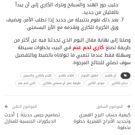
حليب جوز الهند والسبانخ ونترك الكاري إلى أن يبدأ
بالغليان من جديد.
بعد ذلك نقوم بتتبيله من جديد إذا تطلب الأمر، ونضيف
ورق الكزبرة للكاري ونقدمه مع الأرز البسمتي.
وصلنا إلى نهاية مقال اليوم الذي تحدثنا فيه عن أكثر من
طريقة لصنع
كاري لحم غنم
في البيت بخطوات بسيطة
وسهلة فقط عندما تتعبي ما تنولاناه بالضبط وبالتفصيل
سوف تصلي للنتائج المرجوة.
أرز باللحم
اطباق اللحوم
اكلات باللحم
اللحم بالكاري والحمص
دجاج بالكاري
صوص الكاري
طريقة عمل أرز بسمتي بالكاري
كاري لحم غنم
الموضوع السابق
الموضوع التالي
كيفية حساب البرج القمري
تصاميم جبس حديثة | أحدث
وتحديد الأبراج القمرية خطوة
الديكورات الجبسية للمنازل
بخطوة