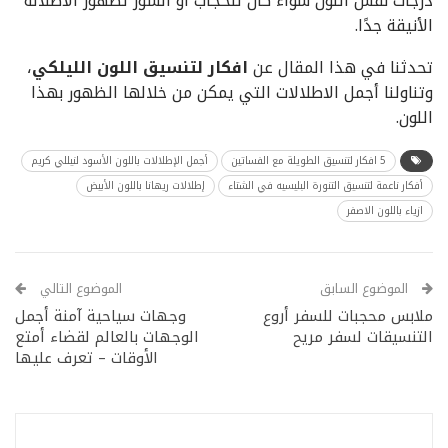
درجات نفس اللون سواء كان للحجاب أو الشوز لظهور الاطلالة
الأنيقة جدًا.
تحدثنا في هذا المقال عن
افكار لتنسيق اللون الليلكي
،
وتناولنا أجمل الاطلالات التي يمكن من خلالها الظهور بهذا
اللون.
5 افكار لتنسيق الطويلة مع الفساتين
أجمل الإطلالات باللون الأسود لنيللي كريم
أفكار ناعمة لتنسيق التنورة البليسيه في الشتاء
إطلالات ريهانا باللون الأبيض
ازياء باللون الاصفر
الموضوع السابق
الموضوع التالي
ملابس محجبات للسفر أروع
وجهات سياحية آمنة أجمل
التنسيقات لسفر مريح
الوجهات بالعالم لقضاء أمتع
الأوقات – تعرف عليها