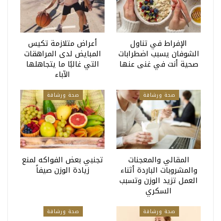
الإفراط في تناول
أعراض متلازمة تكيس
الشوفان يسبب اضطرابات
المبايض لدى المراهقات
صحية أنت في غنى عنها
التي غالبًا ما يتجاهلها
الآباء
صحة ورشاقة
صحة ورشاقة
المقالي والمعجنات
تجنبي بعض الفواكه لمنع
والمشروبات الباردة أثناء
زيادة الوزن صيفاً
العمل تزيد الوزن وتسبب
السكري
صحة ورشاقة
صحة ورشاقة