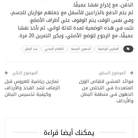
الذقن، مع إخراج نفسًا عميقًا.
ثم يتم الدفع بالذراعين للأسفل مع جعلهم موازيان للجسم،
وفي نفس الوقت يتم الوقوف على أطراف الأصابع.
نثبت في هذه الوضعية لمدة ثلاثة ثواني، ثم نأخذ نفسًا
عميقًا، مع الرجوع للوضع الأصلي، ويكرر التمرين 20 مرة.
التمارين الرياضية
الدهون الصحية
الطعام الصحي
شد البطن
الموضوع السابق
الموضوع التالي
فوائد المشي لانقاص الوزن
تمارين رياضية للعروس قبل
المتعددة في التخلص من
الزفاف لشد الفخذ والأرداف
الدهون في منطقة البطن
وكيفية تخسيس البطن
والأرداف
يمكنك أيضا قراءة