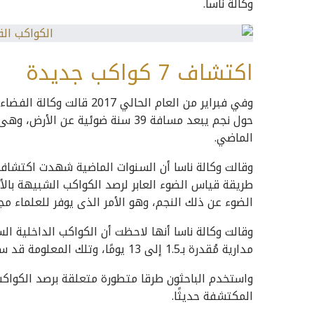
وكالة ناسا.
اكتشاف 7 كواكب جديدة
وفي فبراير من العام الحال
حول نجم يبعد مسافة 39 سنة ضوئية 
الماضي.
وقالت وكالة ناسا أن السنوات الماضية شهدت اكتشاف
طريقة قياس الضوء العابر لرصد الكواكب الشبيهة بالأ
الضوء عن ذلك النجم، وهو الأمر الذى يوفر للعلماء م
وقالت وكالة ناسا أنها لاحظت أن الكواكب الداخلية ا
مدارية مُقدرة بـ1.5 إلى 13 يومًا، وتلك المعلومة قد ساعدت الباحثون ت في الحصول على كُتل تلك الكواكب.
واستخدم الباحثون طرقا متطورة متعلقة برصد الكواكب ا
المكتشفة حديثًا.