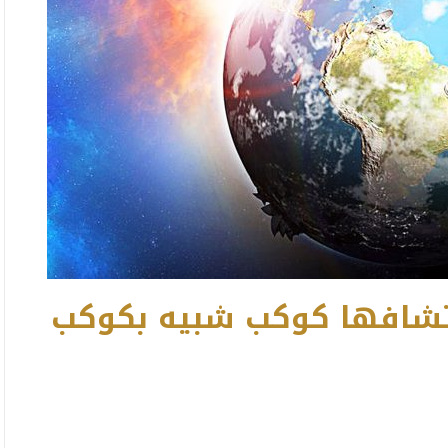
اكتشافها كوكب شبيه بكوكب