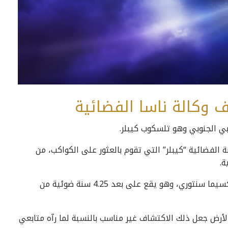
ي الجنوبي وهو تلسكوب كيبلر.
ة في عام 2009، تمكنت المركبة الفضائية “كيبلر” التي تقوم بالعثور على الكواكب، من
وقال العلماء أن الكوكب المكتشف يدور حول نجم بروكسيما سنتوري، وهو يقع على بعد 4.25 سنة ضوئية من
لأرض جعل ذلك الاكتشاف غير مناسب بالنسبة لما رآه متابعي