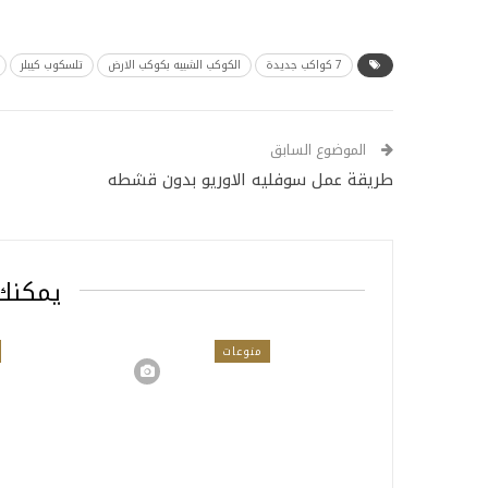
7 كواكب جديدة
الكوكب الشبيه بكوكب الارض
تلسكوب كيبلر
الموضوع السابق
طريقة عمل سوفليه الاوريو بدون قشطه
يمكنك 
منوعات