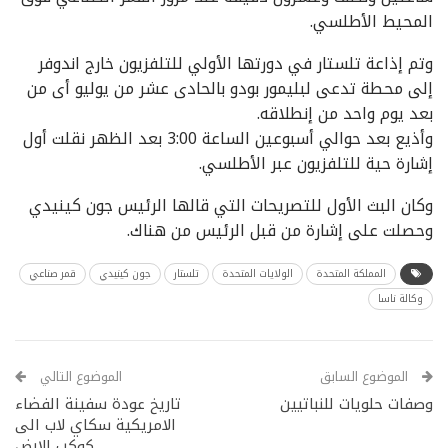
المحيط الأطلسي.
وتم إذاعة تلستار في دورتها الأولي للتلفزيون خارج اندوفر
إلى محطة تدعى لبليمور بودو بالحادى عشر من يوليو أى من
بعد يوم واحد من إنطلاقه.
وأذيع بعد حوالي أسبوعين الساعة 3:00 بعد الظهر نقلت أول
إشارة حية للتلفزيون عبر الأطلسي.
وكان البث الأول للتصريحات التي قالها الرئيس جون كينيدي
وحصلت على إشارة من قبل الرئيس من هناك.
المملكة المتحدة
الولايات المتحدة
تلستار
جون كينيدي
قمر صناعي
وكالة ناسا
الموضوع السابق
الموضوع التالي
وصفات حلويات للنباتيين
تاريخ عودة سفينة الفضاء
الامريكية سكاي لاب الى
كوكب الارض