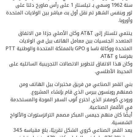
سنة 1962 وسمي بـ تيلستار 1 على رأس صاورخ دلتا على
ثور وبنفس الشهر تم نقل أول بث مباشر بين الولايات المتحدة
وأوروبا.
ينتمي تلستار إلى AT&T وكان الأصلي جزءًا من الاتفاق
المتعدد الجنسيات بين معامل الهاتف بيل في الولايات
المتحدة ووكالة ناسا و GPO بالمملكة المتحدة والوطنية PTT
بفرنسا و AT&T.
وكان هذا الاتفاق لتطوير الاتصالات التجريبية الساتليه على
المحيط الأطلسي.
بني القمر الصناعي من فريق مختبرات بيل الهاتف ومن
ضمنهم روبنسون بيرس الذي قام بإنشاء المشروع.
ورودي كومفنر الذي اخترع أنوب السفر الموجة والمستخدمة
في الأقمار الصناعية.
أيضًا كان منهم جيمس المبكر مصمم الترانزستورات والألواح
الشمسية.
يعد القمر الصناعي كروي الشكل تقريبًا، بلغ مقياسه 34.5