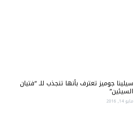
سيلينا جوميز تعترف بأنها تنجذب للـ “فتيان
السيئين”
مايو 14, 2016