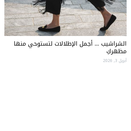
الشراشيب … أجمل الإطلالات لتستوحي منها
مظهركِ
أبريل 3, 2026