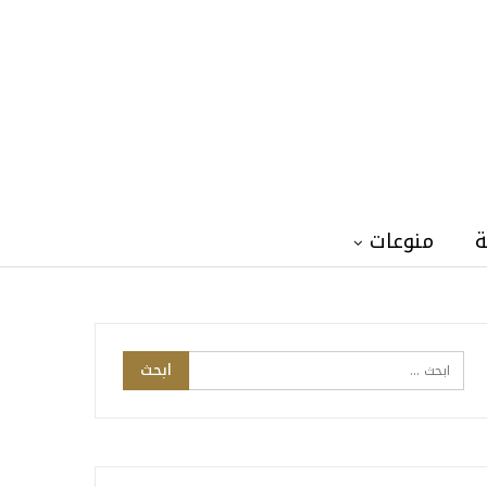
ة
منوعات