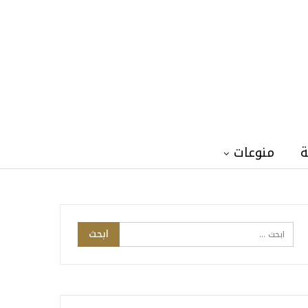
ة
منوعات