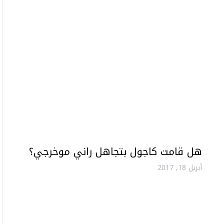
هل قامت كاجول بتجاهل راني موخرجي؟
أبريل 18, 2017