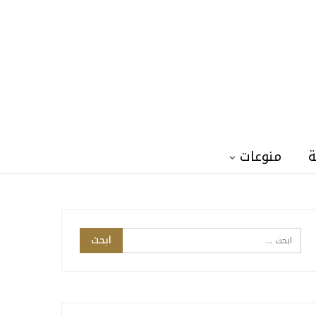
ة
منوعات