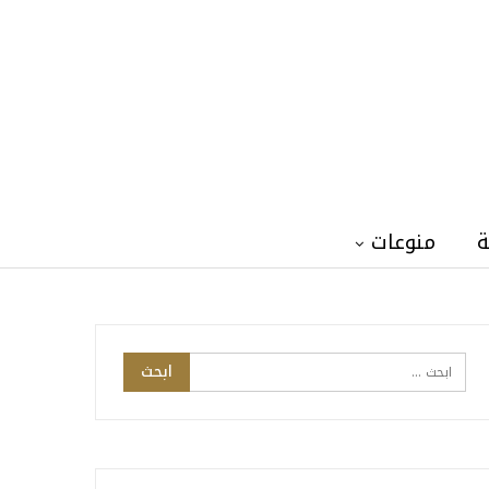
ة
منوعات