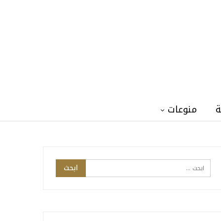
ة
منوعات