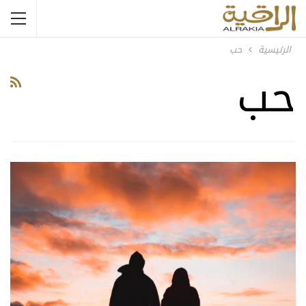
الرئيسية
حب
حب