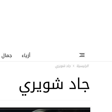
أزياء
جمال
الرئيسية
جاد شويري
جاد شويري