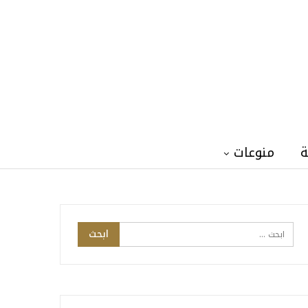
ة
منوعات