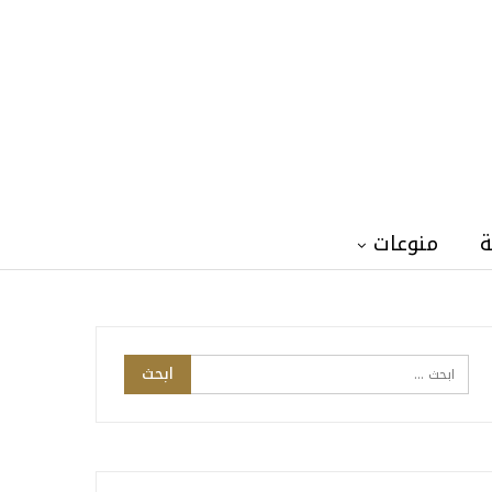
ة
منوعات