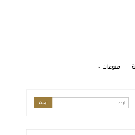
ة
منوعات