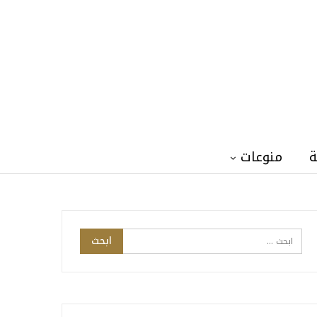
ة
منوعات