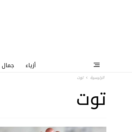
أزياء
جمال
الرئيسية
توت
توت