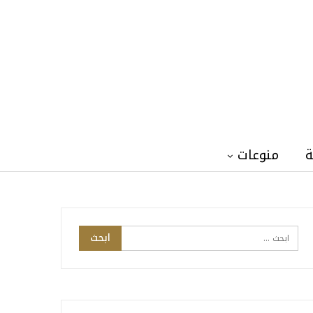
ة
منوعات