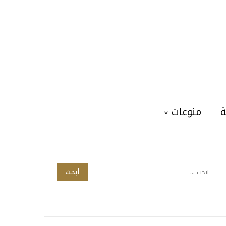
ة
منوعات