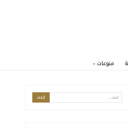
ة
منوعات