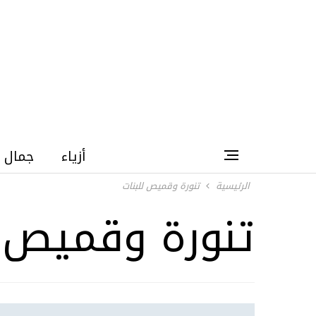
أزياء
جمال
الرئيسية
تنورة وقميص للبنات
تنورة وقميص ل