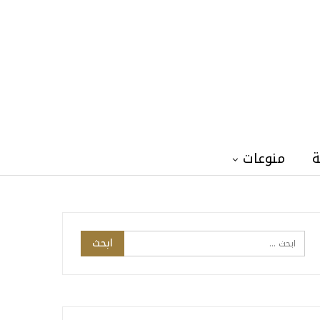
ة
منوعات