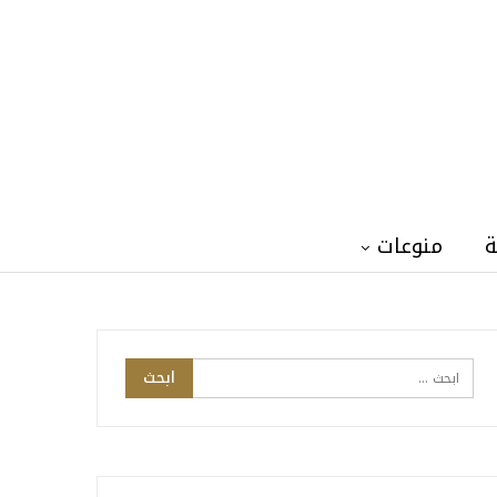
ة
منوعات