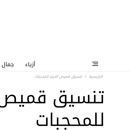
أزياء
جمال
الرئيسية
تنسيق قميص الجينز للمحجبات
تنسيق قميص ا
للمحجبات