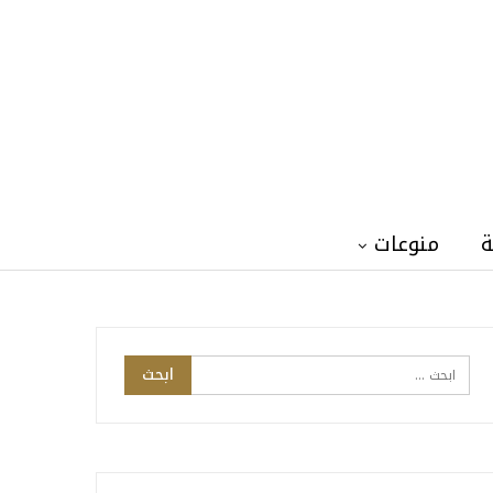
ة
منوعات