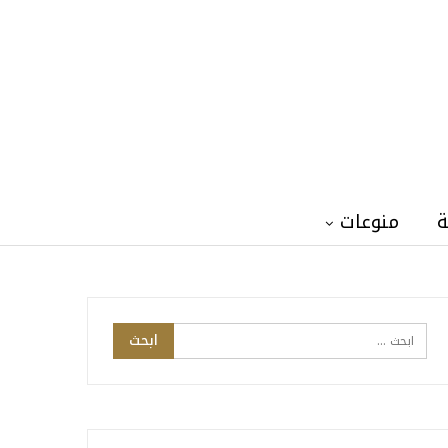
ة
منوعات