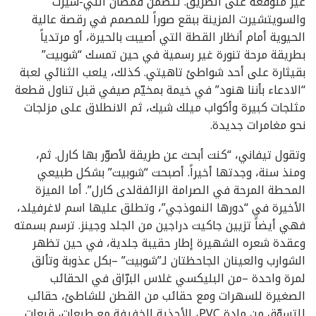
غير متوقعة على الطريق. تتضمن قمصان التي-شيرت
والسويتشيرت المزينة ببقع صوراً للمصمم في رقصة عالية
الحيوية أمام أنظار القطة التي أصيبت بالحيرة، أو مرتدياً
بطريقة مرحة تنورة غير رسمية في حين تمسك “شوبيت”
بقيثارة على أحد شواطئ تاهيتي. كذلك، يلعب الثنائي لعبة
“الادعاء بأننا هنود” في خيمة بمخيّم صيفي قبل تناول قطعة
مثلجات كبيرة وأكواب ميلك شيك، ثم الانطلاق على مزلجات
نحو مغامرات جديدة.
وتقول تيفاني، “كنت أبحث عن طريقة لأصوّر بها كارل. ثم،
ومنذ سنة، وجدتها أخيراً. أصبحت “شوبيت” بشكل طبيعي
المحطة المرحة في الصرامة الزائفةلدى كارل”. أما الميزة
الأخيرة في “دورها النموذجي”، وتطلق عليها اسم لاغرفيلد،
فهي أيضاً تزيين جاكيت دراجين من الجلد وجينز. ترسم بسمته
وعقدة شعره الشهيرة إطار حقيبة جلدية، في حين تظهر
الشوارب والعينان الجاحظتان لـ”شوبيت” –بكل عذوبة وتألق
لمرة واحدة –من البليكسي غلاس البرّاق في الحقائب
الصغيرة للسهرات ومع حقائب من القطن للشاطئ، حقائب
للتسوّق من مادة PVC، الأحذية الخفيفة مع طبعات، قبعات