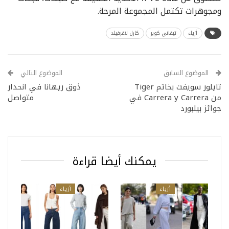
ومجوهرات تكتمل المجموعة المرحة.
أزياء
تيفاني كوبر
كارل لاغرفيلد
الموضوع السابق
الموضوع التالي
تايلور سويفت بخاتم Tiger
ذوق ريهانا في انحدار
من Carrera y Carrera في
متواصل
جوائز بيلبورد
يمكنك أيضا قراءة
أزياء
أزياء