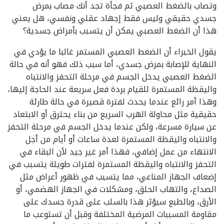
وتصاب بالضغط العصبي ثم فجأة تجد أنك مصاب بمرض
جسدي حقيقي وليس فقط إجهاد عقلي ونفسي، هل يعني
هذا أن الضغط العصبي يمكن أن يتسبب بأمراض جسدية؟
يقول الخبراء أن الضغط العصبي المستمر غالبا ما يؤدي في
النهاية للإصابة بمرض جسدي، أما سبب ذلك فهو أنه في حالة
الضغط العصبي يدخل الجسم في مرحلة التحفز والانتباه
واليقظة المستمرة للقيام بردة فعل سريعة عند الحاجة إليها،
وهذا أمر رائع عندما يحدث لفترة قصيرة في حالة طارئة
حقيقية مثل محاولة الهرب السريع من بناء يحترق أو الابتعاد
عن سيارة مسرعة، ولكن عندما يدخل الجسم في مرحلة التحفز
والانتباه واليقظة المستمرة لعدة ساعات أو أيام من أجل
الانتهاء من عمل إضافي، فهذا أمر غير جيد لأن البقاء في
التحفز والانتباه واليقظة المستمرة لفترات طويلة يتسبب في
إضعاف الجهاز المناعي، مما يتسبب في ظهور أعراض مثل
الصداع، والتهاب الحلق، ومشكلات في الجهاز الهضمي، أو
الأرق، وبالطبع سيؤثر هذا بالسلب على قدرة جسدك على
مقاومة المسببات المرضية المختلفة وقبل أن تستوعب ما