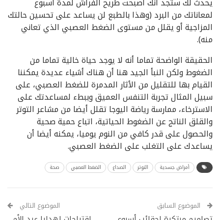
يحدث لك ستجد أنك أصبحت طريح الفراش لمدة أسبوع
لمعاناتك من البرد (وهذا بالطبع لن يساعد على تحسين حالتك
المزاجية أو يقلل من مستوى الضغط العصبي الذي تعاني
منه).
الحقيقة الواضحة تماما أنه لا يوجد حياة خالية تماما من
الضغوط ولكن النبأ الجيد هنا أن هناك أشياء عديدة يمكننا
القيام بها للتقليل من الأثار المدمرة للضغط العصبي، على
سبيل المثال تجربة التنفس العميق وببطء لمساعدتك على
الاسترخاء، ممارسة رياضة اليوجا تقلل أيضا من مشاعر التوتر
والقلق الناتج عن الضغوط الحياتية، اتباع حمية صحية
والحصول على قدر كافي من النوم يوميا، يمكنه أيضا أن
يساعدك على التغلب على الضغط العصبي.
أمراض جسدية
التوتر
الصداع
الضغط العصبي
صحة
الموضوع السابق
الموضوع التالي
تصاميم مبتكرة لحقائب أسبوع
إقتراحات لهدايا عيد الأم ..