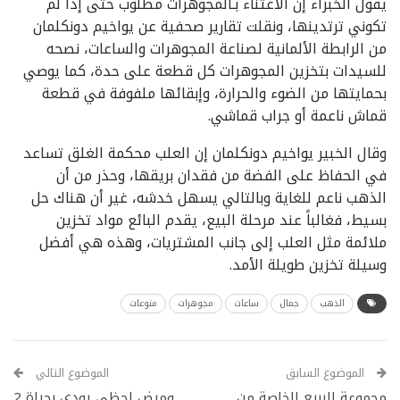
يقول الخبراء إن الاعتناء بـالمجوهرات مطلوب حتى إذا لم
تكوني ترتدينها، ونقلت تقارير صحفية عن يواخيم دونكلمان
من الرابطة الألمانية لصناعة المجوهرات والساعات، نصحه
للسيدات بتخزين المجوهرات كل قطعة على حدة، كما يوصي
بحمايتها من الضوء والحرارة، وإبقائها ملفوفة في قطعة
قماش ناعمة أو جراب قماشي.
وقال الخبير يواخيم دونكلمان إن العلب محكمة الغلق تساعد
في الحفاظ على الفضة من فقدان بريقها، وحذر من أن
الذهب ناعم للغاية وبالتالي يسهل خدشه، غير أن هناك حل
بسيط، فغالباً عند مرحلة البيع، يقدم البائع مواد تخزين
ملائمة مثل العلب إلى جانب المشتريات، وهذه هي أفضل
وسيلة تخزين طويلة الأمد.
الذهب
جمال
ساعات
مجوهرات
منوعات
الموضوع السابق
الموضوع التالي
مجموعة الربيع الخاصة من
وميض لحظي يودي بحياة 2