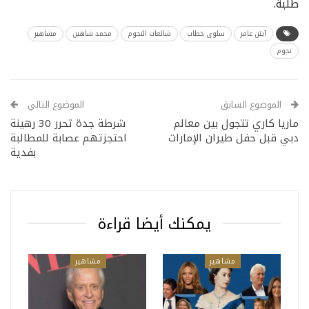
طلبة.
آيتن عامر
سلوى خطاب
شائعات النجوم
محمد شاهين
مشاهير
نجوم
الموضوع السابق
الموضوع التالي
ماريا كاري تتجول بين معالم
شرطة جدة تحرر 30 رهينة
دبي قبل حفل طيران الإمارات
احتجزتهم عصابة للمطالبة
بفدية
يمكنك أيضا قراءة
مشاهير
مشاهير