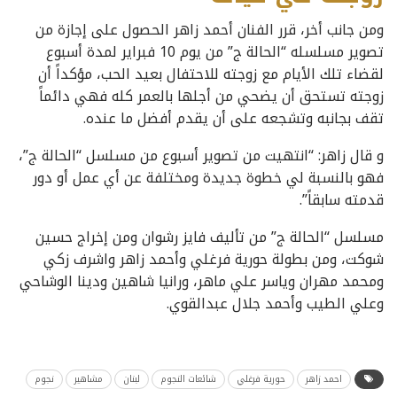
ومن جانب أخر، قرر الفنان أحمد زاهر الحصول على إجازة من
تصوير مسلسله “الحالة ج” من يوم 10 فبراير لمدة أسبوع
لقضاء تلك الأيام مع زوجته للاحتفال بعيد الحب، مؤكداً أن
زوجته تستحق أن يضحي من أجلها بالعمر كله فهي دائماً
تقف بجانبه وتشجعه على أن يقدم أفضل ما عنده.
و قال زاهر: “انتهيت من تصوير أسبوع من مسلسل “الحالة ج”،
فهو بالنسبة لي خطوة جديدة ومختلفة عن أي عمل أو دور
قدمته سابقاً”.
مسلسل “الحالة ج” من تأليف فايز رشوان ومن إخراج حسين
شوكت، ومن بطولة حورية فرغلي وأحمد زاهر واشرف زكي
ومحمد مهران وياسر علي ماهر، ورانيا شاهين ودينا الوشاحي
وعلي الطيب وأحمد جلال عبدالقوي.
احمد زاهر
حورية فرغلي
شائعات النجوم
لبنان
مشاهير
نجوم