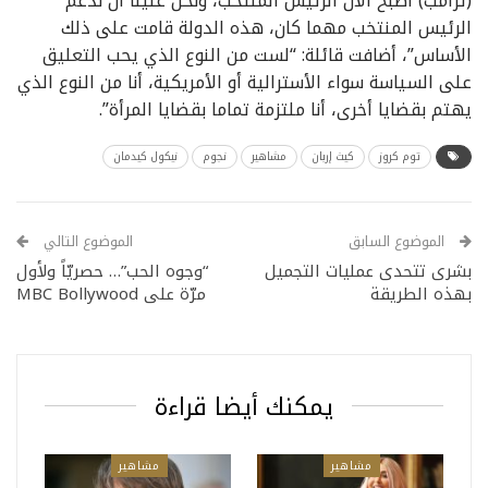
(ترامب) أصبح الآن الرئيس المنتخب، ونحن علينا أن ندعم
الرئيس المنتخب مهما كان، هذه الدولة قامت على ذلك
الأساس”، أضافت قائلة: “لست من النوع الذي يحب التعليق
على السياسة سواء الأسترالية أو الأمريكية، أنا من النوع الذي
يهتم بقضايا أخرى، أنا ملتزمة تماما بقضايا المرأة”.
توم كروز
كيث إربان
مشاهير
نجوم
نيكول كيدمان
الموضوع السابق
الموضوع التالي
بشرى تتحدى عمليات التجميل
“وجوه الحب”… حصريّاً ولأول
بهذه الطريقة
مرّة على MBC Bollywood
يمكنك أيضا قراءة
مشاهير
مشاهير