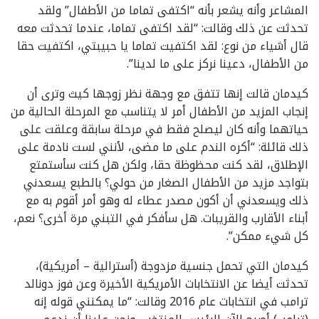
المشاعر وأنه يشعر بأنه “اكتفى تماما من الأطفال” ولقد
تحدثت عن ذلك وقالت: “لقد اكتفى تماما، عندما تحدثت معه
قال أشياء من نوع: لقد اكتفيت تماما يا حبيبتي، اكتفيت حقا
من الأطفال، دعينا نركز على ما لدينا”.
كيدمان قالت إنها تتفق مع وجهة نظر زوجها كيث وترى أن
إنجاب المزيد من الأطفال أمر لا يتناسب مع المرحلة الحالية من
حياتهما وأنه كان ليصلح فقط في مرحلة سابقة وعلقت على
ذلك قائلة: “أكره الندم على ما مضى، لأنني لست نادمة على
الإطلاق، لقد كنت محظوظة حقا، ولكن هل كنت سأستمتع
بتواجد مزيد من الأطفال الصغار من حولي؟ بالطبع يسعدني
ذلك ويسعدني أن أكون مصدر عطاء له وهو أمر أقوم به مع
أبناء الأقارب والقريبات. هل سأفكر في التبني مرة أخرى؟ نعم،
كل شيء ممكن”.
كيدمان التي تحمل جنسية مزدوجة (أسترالية – أمريكية)،
تحدثت أيضا عن الانتخابات الأمريكية الأخيرة وعن فوز دونالد
ترامب في انتخابات عام 2016 وقالت: “ما يمكنني قوله إنه