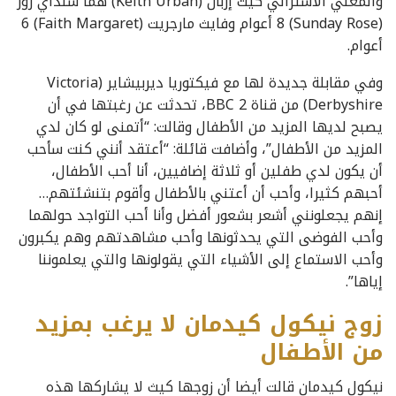
والمغني الأسترالي كيث إربان (Keith Urban) هما سنداي روز
(Sunday Rose) 8 أعوام وفايث مارجريت (Faith Margaret) 6
أعوام.
وفي مقابلة جديدة لها مع فيكتوريا ديربيشاير (Victoria
Derbyshire) من قناة BBC 2، تحدثت عن رغبتها في أن
يصبح لديها المزيد من الأطفال وقالت: “أتمنى لو كان لدي
المزيد من الأطفال”، وأضافت قائلة: “أعتقد أنني كنت سأحب
أن يكون لدي طفلين أو ثلاثة إضافيين، أنا أحب الأطفال،
أحبهم كثيرا، وأحب أن أعتني بالأطفال وأقوم بتنشئتهم…
إنهم يجعلونني أشعر بشعور أفضل وأنا أحب التواجد حولهما
وأحب الفوضى التي يحدثونها وأحب مشاهدتهم وهم يكبرون
وأحب الاستماع إلى الأشياء التي يقولونها والتي يعلموننا
إياها”.
زوج نيكول كيدمان لا يرغب بمزيد
من الأطفال
نيكول كيدمان قالت أيضا أن زوجها كيث لا يشاركها هذه