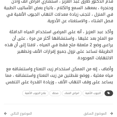
قدم الدكتور طارق عبد العزيز ، استشاري أمراض أنف وأذن
وحنجرة ، بمعهد السمع والكلام ، باتباع بعض الأساليب الطبية
في المنزل ، لتجنب زيادة معدلات التهاب الجيوب الأنفية في
فصل الشتاء ، والاستغناء عن الأدوية.
وأكد عبد العزيز ، أنه على المرضى استخدام المياه الدافئة
مع الملح بعد غليها ، واستنشاقها أكثر من مرة ، على أن
يراعى وضع 2 ملعقة ملح فقط في المياه ، لافتا إلى أن هذه
الطريقة تساعد على نزول جميع إفرازات الأنف وتطهير
الالتهابات الموجودة.
وأضاف ، إنه من الممكن استخدام زيت النعناع واستنشاقه مع
مياه مغلية ، ووضع نقطتين من زيت النعناع واستنشاقه ، مما
يساعد على وقف التهاب الأنف ، وزيادة القدرة على التنفس.
الجيوب الأنفية
امراض الشتاء
صحتك
علاج الجيوب الأنفية
الموضوع السابق
الموضوع التالي